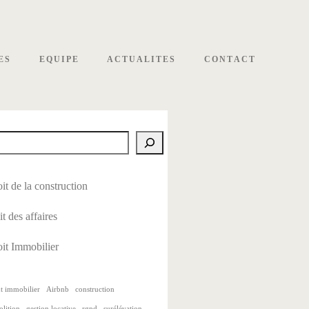
ES
EQUIPE
ACTUALITES
CONTACT
it de la construction
it des affaires
it Immobilier
t immobilier
Airbnb
construction
lition
gestion locative
rgpd
surélévation